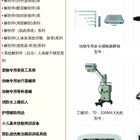
•
解剖学(内分泌系统)系
•
解剖学(断层解剖学)系
•
解剖学(组织胚胎学)系
•
解剖学(局部解剖)系列
•
解剖学（肌肉系统）系列
•
解剖学(人体各系统浮雕、脉管)系列
•
解剖学(感觉器-听觉)系列
动物专用多头咽喉麻醉镜
型号：
•
系统解剖学（总论）人体躯干模型系
询价
价格：
列
宠物专用美容工具类
动物专用诊疗器械类
动物专用骨科器械
消防水上模拟人
护理辅助用品
工频50，70，100MA X光机
型号：
小儿基本技能培训设备
询价
价格：
部队战伤救治模拟训练系统