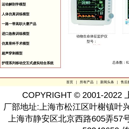
运动解剖学模型
人体仿真训练模型
一路一带高职大赛产品
进口急救训练模型
动物生命体征监护仪
型号：
仿真骨科手术模型
询价
价格：
超声穿刺模型
总条数：6
护理系列移动交互式虚实结合系统
首页
|
所有产品
|
新闻头条
|
售后
COPYRIGHT © 2001-
厂部地址:上海市松江区叶榭镇叶兴路2
上海市静安区北京西路605弄57号 嘉