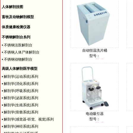
人体解剖挂图
畜牧及动物解剖模型
体质健康检测仪器
不锈钢解剖台糸列
•
不锈钢法医解剖台
自动恒温洗片桶
•
不锈钢人体尸体解剖台
型号：
•
不锈钢动物解剖台
询价
价格：
高级人体解剖医学模型
•
解剖学(运动系统)系列
•
解剖学(消化系统)系列
•
解剖学(呼吸系统)系列
•
解剖学(泌尿系统)系列
•
解剖学(生殖系统)系列
•
解剖学(骨骼系统)系列
电动吸引器
型号：
•
解剖学(感觉器-听觉、视觉)系列
询价
价格：
•
解剖学(神经系统)系列