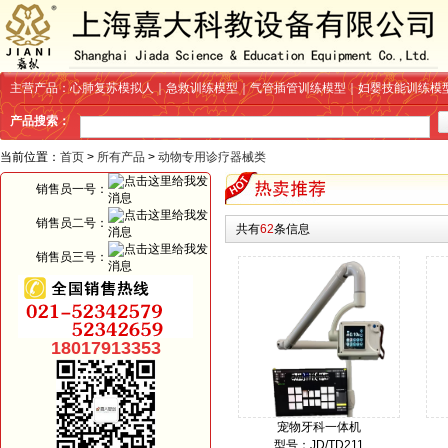
主营产品：心肺复苏模拟人｜急救训练模型｜气管插管训练模型｜妇婴技能训练模
产品搜索：
当前位置：
首页
>
所有产品
>
动物专用诊疗器械类
销售员一号：
销售员二号：
共有
62
条信息
销售员三号：
18017913353
宠物牙科一体机
型号：JD/TD211