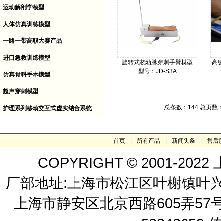
运动解剖学模型
人体仿真训练模型
一路一带高职大赛产品
进口急救训练模型
旋转式桡动脉穿刺手臂模型
高
型号：JD-S3A
仿真骨科手术模型
询价
价格：
超声穿刺模型
总条数：144 总页数
护理系列移动交互式虚实结合系统
首页
|
所有产品
|
新闻头条
|
售后
COPYRIGHT © 2001-
厂部地址:上海市松江区叶榭镇叶兴路2
上海市静安区北京西路605弄57号 嘉