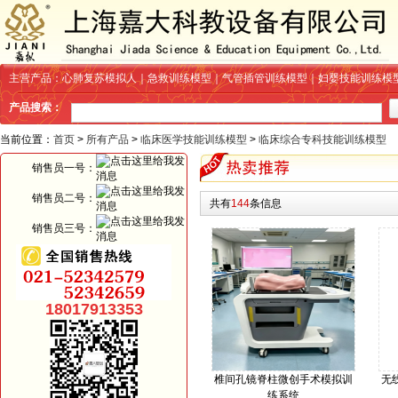
主营产品：心肺复苏模拟人｜急救训练模型｜气管插管训练模型｜妇婴技能训练模
产品搜索：
当前位置：
首页
>
所有产品
>
临床医学技能训练模型
>
临床综合专科技能训练模型
销售员一号：
销售员二号：
共有
144
条信息
销售员三号：
18017913353
椎间孔镜脊柱微创手术模拟训
无
练系统