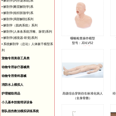
•
解剖学(内分泌系统)系
•
解剖学(断层解剖学)系
•
解剖学(组织胚胎学)系
•
解剖学(局部解剖)系列
•
解剖学（肌肉系统）系列
•
解剖学(人体各系统浮雕、脉管)系列
•
解剖学(感觉器-听觉)系列
咽喉检查操作模型
型号：JD/LV52
•
系统解剖学（总论）人体躯干模型系
询价
价格：
列
宠物专用美容工具类
动物专用诊疗器械类
动物专用骨科器械
消防水上模拟人
护理辅助用品
高级综合穿刺仿生标准化病人
经
（全身骨骼）
小儿基本技能培训设备
型号：JD/D111
询价
价格：
部队战伤救治模拟训练系统