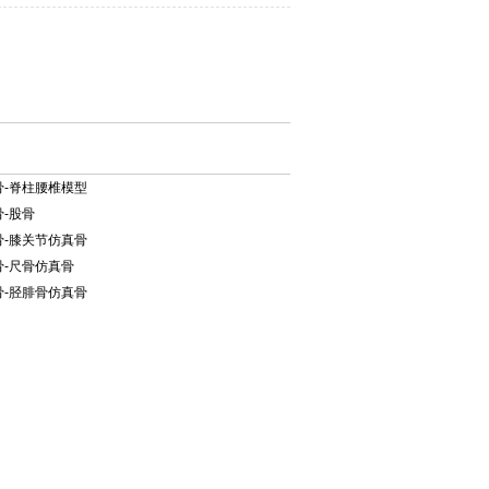
-脊柱腰椎模型
-股骨
-膝关节仿真骨
-尺骨仿真骨
-胫腓骨仿真骨