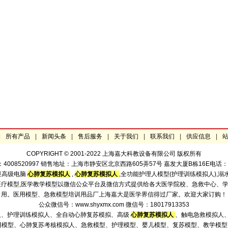
|
所有产品
|
新闻头条
|
售后服务
|
关于我们
|
联系我们
|
供应信息
|
COPYRIGHT © 2001-2022 上海嘉大科教设备有限公司 版权所有
520997 销售地址：上海市静安区北京西路605弄57号 嘉发大厦B栋16E电话：021-523
显高级电脑
心肺复苏模拟人
,
心肺复苏模拟人
,全功能护理人模型(护理训练模拟人),溺
型,医疗模型,医学教学模型以微信公众平台及微信方式提供给各大医学院校、急救中心
用。医用模型、急救模型培训用品厂上海嘉大是医学界信得过厂家。欢迎大家订购！
公众微信号：www.shyxmx.com 微信号：18017913353
人、护理训练模拟人、全自动心肺复苏模拟、高级
心肺复苏模拟人
、触电急救模拟人
用模型、心肺复苏考核模拟人、急救模型、护理模型、婴儿模型、复苏模型、教学模