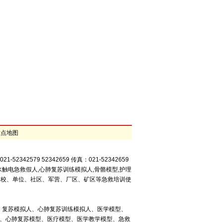
站点地图
42579 52342659 传真：021-52342659
水触电急救假人,心肺复苏训练模拟人,骨骼模型,护理
、学校、单位、社区、军营、厂区、矿区等急救培训使
、复苏模拟人、心肺复苏训练模拟人、医学模型、
型、心肺复苏模型、医疗模型、医学教学模型、急救