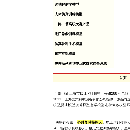
运动解剖学模型
人体仿真训练模型
一路一带高职大赛产品
进口急救训练模型
仿真骨科手术模型
超声穿刺模型
护理系列移动交互式虚实结合系统
首页
厂部地址:上海市松江区叶榭镇叶兴路288号 电话：4008
2022年上海嘉大科教设备有限公司提供：液晶彩
模型,婴儿模型,复苏模型,教学模型,心肺复苏模
关键词搜索：
心肺复苏模拟人
、电工培训模拟
AED除颤创伤模拟人、触电急救训练模拟人、医