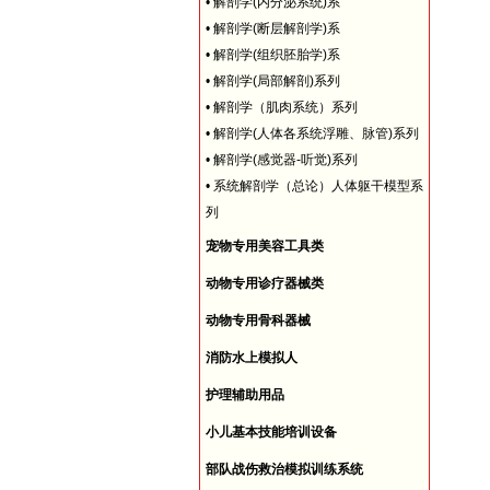
•
解剖学(内分泌系统)系
•
解剖学(断层解剖学)系
•
解剖学(组织胚胎学)系
•
解剖学(局部解剖)系列
•
解剖学（肌肉系统）系列
•
解剖学(人体各系统浮雕、脉管)系列
•
解剖学(感觉器-听觉)系列
•
系统解剖学（总论）人体躯干模型系
列
宠物专用美容工具类
动物专用诊疗器械类
动物专用骨科器械
消防水上模拟人
护理辅助用品
小儿基本技能培训设备
部队战伤救治模拟训练系统