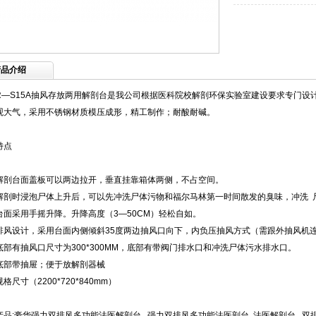
产品介绍
CR—S15A抽风存放两用解剖台是我公司根据医科院校解剖环保实验室建设要求专门
观大气，采用不锈钢材质模压成形，精工制作；耐酸耐碱。
特点
台面盖板可以两边拉开，垂直挂靠箱体两侧，不占空间。
时浸泡尸体上升后，可以先冲洗尸体污物和福尔马林第一时间散发的臭味，冲洗 
采用手摇升降。升降高度（3—50CM）轻松自如。
设计，采用台面内侧倾斜35度两边抽风口向下，内负压抽风方式（需跟外抽风机
有抽风口尺寸为300*300MM，底部有带阀门排水口和冲洗尸体污水排水口。
带抽屉；便于放解剖器械
寸（2200*720*840mm）
产品:豪华强力双排风多功能法医解剖台. 强力双排风多功能法医剖台. 法医解剖台. 双排