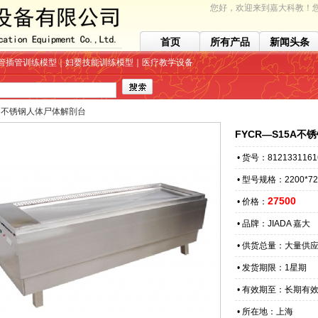
您好，欢迎来到嘉大科教！您
首页
所有产品
新闻头条
管插管训练模型｜妇婴技能训练模型｜医疗教学设备
>
不锈钢人体尸体解剖台
FYCR—S15A
• 货号：8121331161
• 型号规格：2200*72
27500
• 价格：
• 品牌：JIADA 嘉大
• 供货总量：大量供
• 发货期限：1星期
• 有效期至：长期有
• 所在地：上海