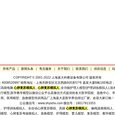
|
所有产品
|
新闻头条
|
售后服务
|
关于我们
|
联系我们
|
供应信息
|
COPYRIGHT © 2001-2022 上海嘉大科教设备有限公司 版权所有
520997 销售地址：上海市静安区北京西路605弄57号 嘉发大厦B栋16E电话：021-523
显高级电脑
心肺复苏模拟人
,
心肺复苏模拟人
,全功能护理人模型(护理训练模拟人),溺
型,医疗模型,医学教学模型以微信公众平台及微信方式提供给各大医学院校、急救中心
用。医用模型、急救模型培训用品厂上海嘉大是医学界信得过厂家。欢迎大家订购！
公众微信号：www.shyxmx.com 微信号：18017913353
人、护理训练模拟人、全自动心肺复苏模拟、高级
心肺复苏模拟人
、触电急救模拟人
用模型、心肺复苏考核模拟人、急救模型、护理模型、婴儿模型、复苏模型、教学模