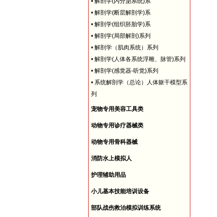
•
解剖学(内分泌系统)系
•
解剖学(断层解剖学)系
•
解剖学(组织胚胎学)系
•
解剖学(局部解剖)系列
•
解剖学（肌肉系统）系列
•
解剖学(人体各系统浮雕、脉管)系列
•
解剖学(感觉器-听觉)系列
•
系统解剖学（总论）人体躯干模型系
列
宠物专用美容工具类
动物专用诊疗器械类
动物专用骨科器械
消防水上模拟人
护理辅助用品
小儿基本技能培训设备
部队战伤救治模拟训练系统