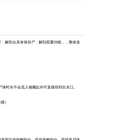
设计，解剖台具有保存尸，解剖双重功能，，整体造
尸体时水不会流入储藏缸内可直接排到出水口。
连接）
风固定旋转解剖台.. 双排风解剖台 . 双排风尸体