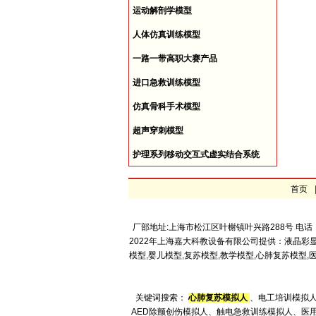
运动解剖学模型
人体仿真训练模型
一路一带高职大赛产品
进口急救训练模型
仿真骨科手术模型
超声穿刺模型
护理系列移动交互式虚实结合系统
首页
厂部地址:上海市松江区叶榭镇叶兴路288号 电话：4008
2022年上海嘉大科教设备有限公司提供：液晶彩
模型,婴儿模型,复苏模型,教学模型,心肺复苏模
关键词搜索：
心肺复苏模拟人
、电工培训模拟
AED除颤创伤模拟人、触电急救训练模拟人、医