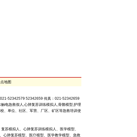
站点地图
42579 52342659 传真：021-52342659
水触电急救假人,心肺复苏训练模拟人,骨骼模型,护理
、学校、单位、社区、军营、厂区、矿区等急救培训使
、复苏模拟人、心肺复苏训练模拟人、医学模型、
型、心肺复苏模型、医疗模型、医学教学模型、急救